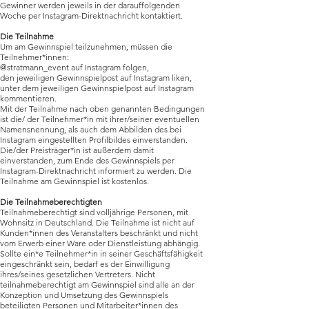
Gewinner werden jeweils in der darauffolgenden
Woche per Instagram-Direktnachricht kontaktiert.
Die Teilnahme
Um am Gewinnspiel teilzunehmen, müssen die
Teilnehmer*innen:
@stratmann_event auf Instagram folgen,
den jeweiligen Gewinnspielpost auf Instagram liken,
unter dem jeweiligen Gewinnspielpost auf Instagram
kommentieren.
Mit der Teilnahme nach oben genannten Bedingungen
ist die/ der Teilnehmer*in mit ihrer/seiner eventuellen
Namensnennung, als auch dem Abbilden des bei
Instagram eingestellten Profilbildes einverstanden.
Die/der Preisträger*in ist außerdem damit
einverstanden, zum Ende des Gewinnspiels per
Instagram-Direktnachricht informiert zu werden. Die
Teilnahme am Gewinnspiel ist kostenlos.
Die Teilnahmeberechtigten
Teilnahmeberechtigt sind volljährige Personen, mit
Wohnsitz in Deutschland. Die Teilnahme ist nicht auf
Kunden*innen des Veranstalters beschränkt und nicht
vom Erwerb einer Ware oder Dienstleistung abhängig.
Sollte ein*e Teilnehmer*in in seiner Geschäftsfähigkeit
eingeschränkt sein, bedarf es der Einwilligung
ihres/seines gesetzlichen Vertreters. Nicht
teilnahmeberechtigt am Gewinnspiel sind alle an der
Konzeption und Umsetzung des Gewinnspiels
beteiligten Personen und Mitarbeiter*innen des