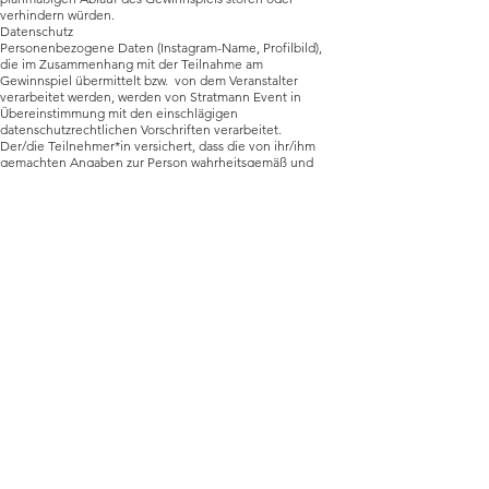
verhindern würden.
Datenschutz
Personenbezogene Daten (Instagram-Name, Profilbild),
die im Zusammenhang mit der Teilnahme am
Gewinnspiel übermittelt bzw. von dem Veranstalter
verarbeitet werden, werden von Stratmann Event in
Übereinstimmung mit den einschlägigen
datenschutzrechtlichen Vorschriften verarbeitet.
Der/die Teilnehmer*in versichert, dass die von ihr/ihm
gemachten Angaben zur Person wahrheitsgemäß und
richtig sind.
Der Veranstalter weist darauf hin, dass sämtliche
personenbezogenen Daten der/des Teilnehmers ohne
Einverständnis weder an Dritte weitergegeben noch
diesen zur Nutzung überlassen werden.
Die/der Teilnehmer*in kann ihre/seine erklärte
Einwilligung jederzeit widerrufen. Der Widerruf ist
schriftlich an die im Impressumsbereich angegebenen
Kontaktdaten des Veranstalters zu richten. Nach
Widerruf der Einwilligung werden die erhobenen und
gespeicherten personenbezogenen Daten des
Teilnehmers umgehend gelöscht.
Unsere Hinweise zum Datenschutz und zu deinen
Rechten findest du unter
https://www.stratmann-event.de/impressum
Instagram Disclaimer
Diese Aktion steht in keiner Verbindung zu Instagram
und wird in keiner Weise von Instagram gesponsert,