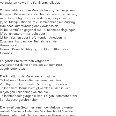
Veranstalters sowie ihre Familienmitglieder.
Zudem behält sich der Veranstalter vor, nach eigenem
Ermessen Personen von der Teilnahme auszuschließen,
wenn berechtigte Gründe vorliegen, beispielsweise
(a) bei Manipulationen im Zusammenhang mit Zugang
zum oder Durchführung des Gewinnspiels,
(b) bei Verstößen gegen diese Teilnahmebedingungen,
(c) bei unlauterem Handeln oder
(d) bei falschen oder irreführenden Angaben im
Zusammenhang mit der Teilnahme an dem
Gewinnspiel.
Gewinn, Benachrichtigung und Übermittlung des
Gewinns
Folgende Preise werden vergeben:
​2x2 Karten für deine Shows des auf dem Post
abgebildeten Acts.
Die Ermittlung der Gewinner erfolgt nach
Teilnahmeschluss im Rahmen einer auf dem
Zufallsprinzip beruhenden Verlosung unter allen
Teilnehmern. Berücksichtigt werden ausschließlich
diejenigen Teilnehmer, welche die
Teilnahmebedingungen (Liken, Folgen, Kommentieren)
korrekt durchgeführt haben.
Die jeweiligen Gewinner*innen der Verlosung werden
zeitnah über eine Instagram-Direktnachricht über den
Gewinn informiert. Der Klarname des Gewinners muss