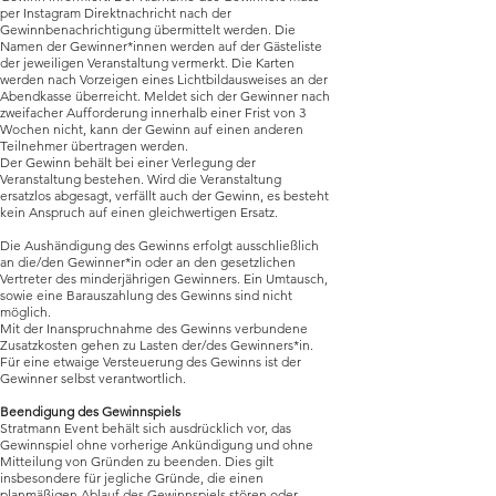
per Instagram Direktnachricht nach der
Gewinnbenachrichtigung übermittelt werden. Die
Namen der Gewinner*innen werden auf der Gästeliste
der jeweiligen Veranstaltung vermerkt. Die Karten
werden nach Vorzeigen eines Lichtbildausweises an der
Abendkasse überreicht. Meldet sich der Gewinner nach
zweifacher Aufforderung innerhalb einer Frist von 3
Wochen nicht, kann der Gewinn auf einen anderen
Teilnehmer übertragen werden.
Der Gewinn behält bei einer Verlegung der
Veranstaltung bestehen. Wird die Veranstaltung
ersatzlos abgesagt, verfällt auch der Gewinn, es besteht
kein Anspruch auf einen gleichwertigen Ersatz.
Die Aushändigung des Gewinns erfolgt ausschließlich
an die/den Gewinner*in oder an den gesetzlichen
Vertreter des minderjährigen Gewinners. Ein Umtausch,
sowie eine Barauszahlung des Gewinns sind nicht
möglich.
Mit der Inanspruchnahme des Gewinns verbundene
Zusatzkosten gehen zu Lasten der/des Gewinners*in.
Für eine etwaige Versteuerung des Gewinns ist der
Gewinner selbst verantwortlich.
Beendigung des Gewinnspiels
Stratmann Event behält sich ausdrücklich vor, das
Gewinnspiel ohne vorherige Ankündigung und ohne
Mitteilung von Gründen zu beenden. Dies gilt
insbesondere für jegliche Gründe, die einen
planmäßigen Ablauf des Gewinnspiels stören oder