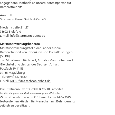
angegebene Methode an unsere Kontaktperson für
Barrierefreiheit:
Anschrift:
Stratmann Event GmbH & Co. KG
Niedernstraße 21- 27
33602 Bielefeld
E-Mail:
info@startmann-event.de
Marktüberwachungsbehörde
Marktüberwachungsstelle der Länder für die
Barrierefreiheit von Produkten und Dienstleistungen
(MLBF)
c/o Ministerium für Arbeit, Soziales, Gesundheit und
Gleichstellung des Landes Sachsen-Anhalt
Postfach 39 11 55
39135 Magdeburg
Tel.:
(0391) 567 4530
E-Mail:
MLBF@ms.sachsen-anhalt.de
Die Stratmann Event GmbH & Co. KG arbeitet
beständig an der Verbesserung der Website.
Wir sind bemüht, alle im Prüfbericht vom 24.06.2025
festgestellten Hürden für Menschen mit Behinderung
zeitnah zu beseitigen.