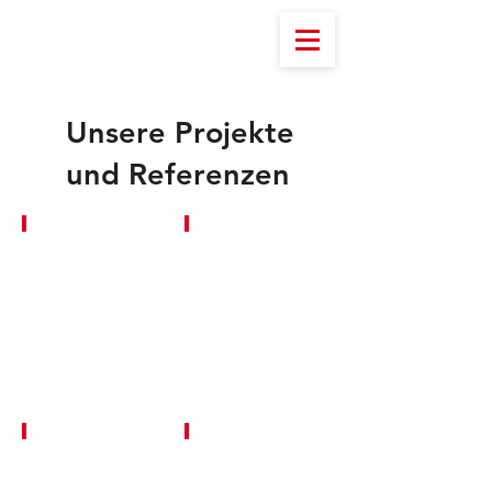
Unsere Projekte
und Referenzen
Handwerkskammer
IHK
Jahresempfang
Jahresempfang
Wackelpeter
Leineweber Markt
Familienhappening
Radio