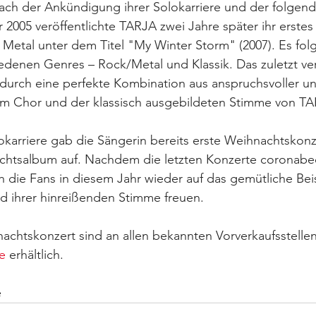
ch der Ankündigung ihrer Solokarriere und der folgen
 2005 veröffentlichte TARJA zwei Jahre später ihr erste
Metal unter dem Titel "My Winter Storm" (2007). Es folg
edenen Genres – Rock/Metal und Klassik. Das zuletzt ver
durch eine perfekte Kombination aus anspruchsvoller und 
em Chor und der klassisch ausgebildeten Stimme von TA
lokarriere gab die Sängerin bereits erste Weihnachtsko
achtsalbum auf. Nachdem die letzten Konzerte coronabed
h die Fans in diesem Jahr wieder auf das gemütliche B
nd ihrer hinreißenden Stimme freuen.
nachtskonzert sind an allen bekannten Vorverkaufsstelle
e
 erhältlich.
e