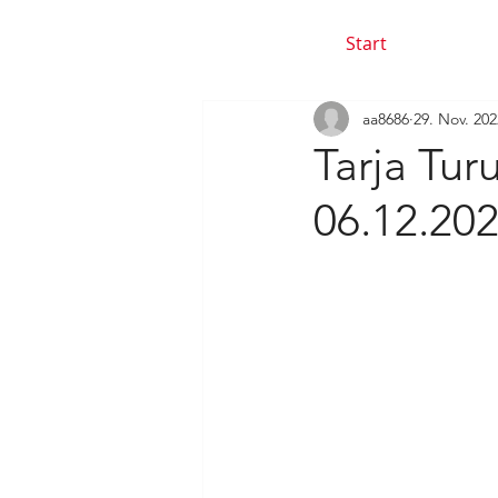
Start
aa8686
29. Nov. 202
Tarja Tur
06.12.20