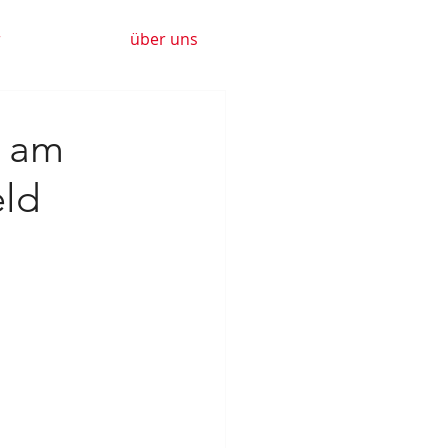
r
über uns
r am
eld