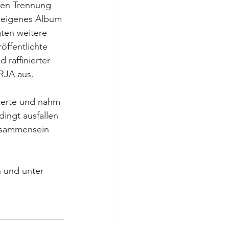
den Trennung 
s eigenes Album 
ten weitere 
öffentlichte 
raffinierter 
RJA aus. 
nzerte und nahm 
ingt ausfallen 
eisammensein 
n und unter 