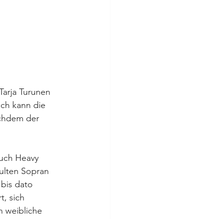
arja Turunen  
ich kann die 
chdem der 
buch Heavy 
ulten Sopran 
bis dato 
, sich 
 weibliche 