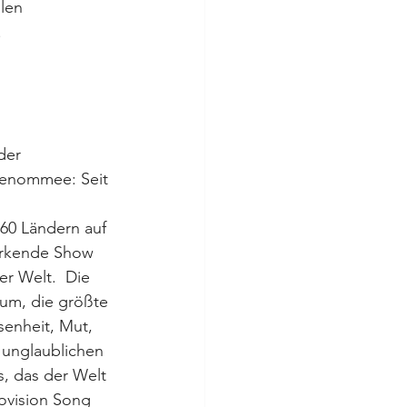
len 
.
der 
Renommee: Seit 
60 Ländern auf 
irkende Show 
r Welt.  Die 
aum, die größte 
senheit, Mut, 
 unglaublichen 
, das der Welt 
ovision Song 