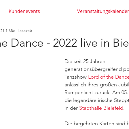
Kundenevents
Veranstaltungskalende
021
1 Min. Lesezeit
he Dance - 2022 live in Bie
Die seit 25 Jahren 
generationsübergreifend p
Tanzshow 
Lord of the Danc
anlässlich ihres großen Jubi
Rampenlicht zurück. Am 05.
die legendäre irische Stepp
in der 
Stadthalle Bielefeld
. 
Die begehrten Karten sind b