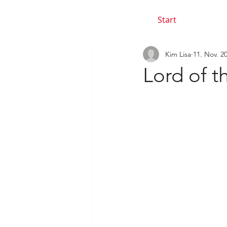
Start
Kim Lisa
11. Nov. 2
Lord of t