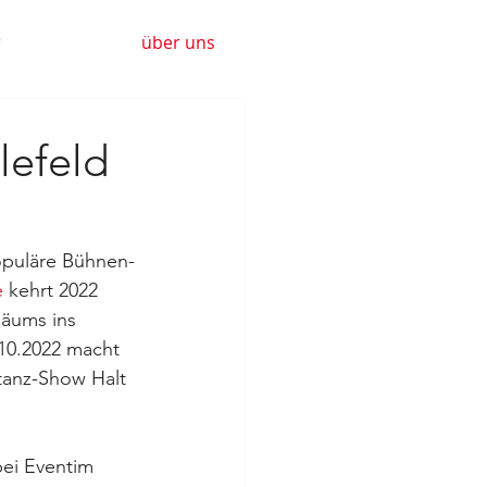
r
über uns
lefeld
opuläre Bühnen-
e
 kehrt 2022 
läums ins 
10.2022 macht 
tanz-Show Halt 
ei Eventim 