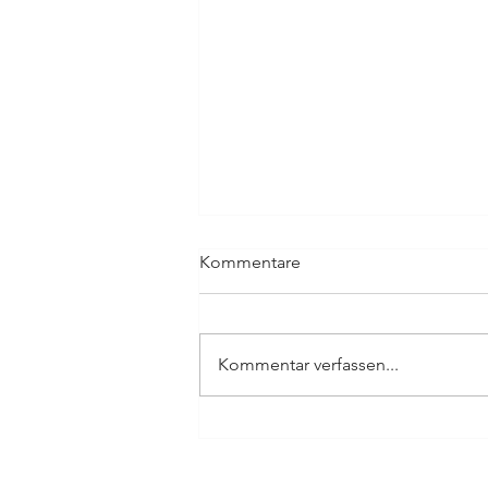
Kommentare
Kommentar verfassen...
König der Löwen - The Music
live in Concert