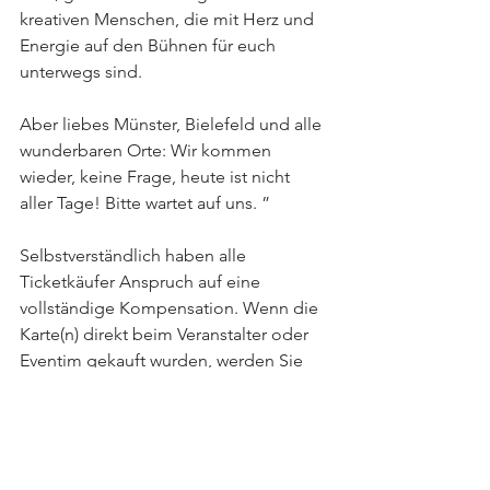
kreativen Menschen, die mit Herz und 
Energie auf den Bühnen für euch 
unterwegs sind.
Aber liebes Münster, Bielefeld und alle 
wunderbaren Orte: Wir kommen 
wieder, keine Frage, heute ist nicht 
aller Tage! Bitte wartet auf uns. ” 
Selbstverständlich haben alle 
Ticketkäufer Anspruch auf eine 
vollständige Kompensation. Wenn die 
Karte(n) direkt beim Veranstalter oder 
Eventim gekauft wurden, werden Sie 
automatisch kontaktiert und über die 
Möglichkeiten informiert. Wer seine 
Karten auf anderem Wege gekauft hat, 
wendet sich bitte an die jeweilige 