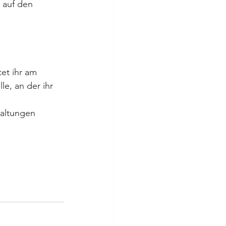
 auf den 
tet ihr am 
e, an der ihr 
taltungen 