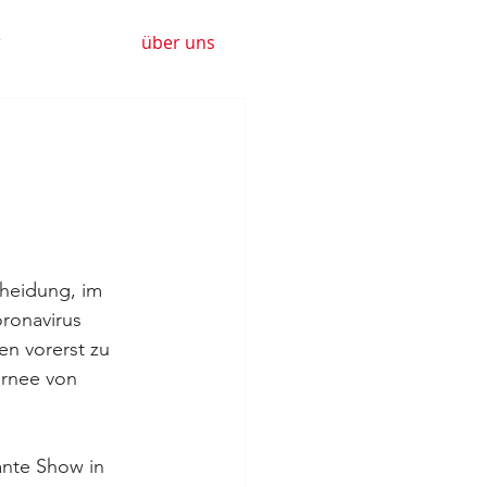
r
über uns
heidung, im 
onavirus 
n vorerst zu 
urnee von 
ante Show in 