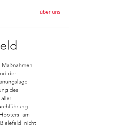
r
über uns
eld
n Maßnahmen 
nd der 
lanungslage 
tung des 
aller 
urchführung 
Hooters  am 
ielefeld  nicht 