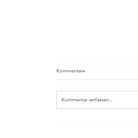
Kommentare
Kommentar verfassen...
König der Löwen - The Music
live in Concert