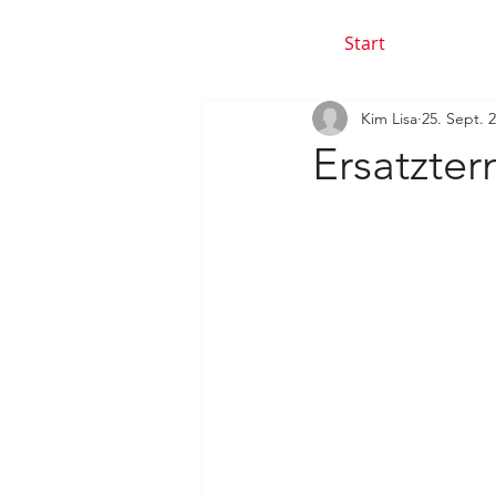
Start
Kim Lisa
25. Sept. 
Ersatzter