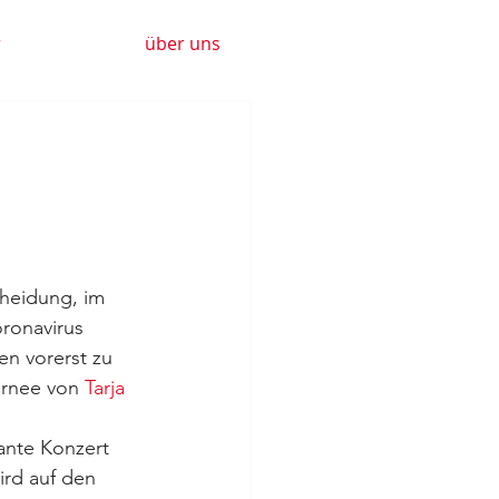
r
über uns
heidung, im 
onavirus 
n vorerst zu 
urnee von 
Tarja 
ante Konzert 
ird auf den 