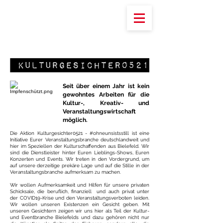
Seit über einem Jahr ist kein
gewohntes Arbeiten für die
Kultur-, Kreativ- und
Veranstaltungswirtschaft
möglich.
Die Aktion Kulturgesichter0521 -
#ohneunsistsstill
ist eine
Initiative Eurer Veranstaltungsbranche deutschlandweit und
hier im Speziellen der Kulturschaffenden aus Bielefeld. Wir
sind die Dienstleister hinter Euren Lieblings-Shows, Euren
Konzerten und Events. Wir treten in den Vordergrund, um
auf unsere derzeitige prekäre Lage und auf die Stille in der
Veranstaltungsbranche aufmerksam zu machen.
Wir wollen Aufmerksamkeit und Hilfen für unsere privaten
Schicksale, die beruflich, finanziell und auch privat unter
der COVID19-Krise und den Veranstaltungsverboten leiden.
Wir wollen unseren Existenzen ein Gesicht geben. Mit
unseren Gesichtern zeigen wir uns hier als Teil der Kultur-
und Eventbranche Bielefelds und dazu gehören nicht nur