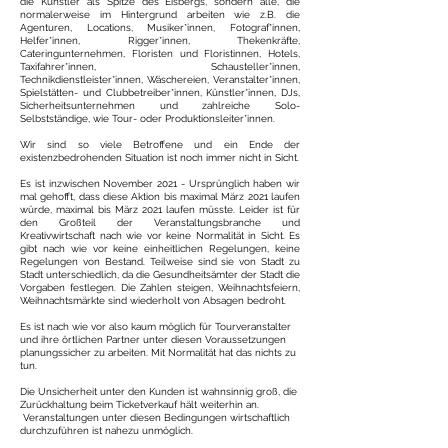
die Künstler als Spitze des Eisbergs, sondern alle, die
normalerweise im Hintergrund arbeiten wie z.B. die
Agenturen, Locations, Musiker*innen, Fotograf*innen,
Helfer*innen, Rigger*innen, Thekenkräfte,
Cateringunternehmen, Floristen und Floristinnen, Hotels,
Taxifahrer*innen, Schausteller*innen,
Technikdienstleister*innen, Wäschereien, Veranstalter*innen,
Spielstätten- und Clubbetreiber*innen, Künstler*innen, DJs,
Sicherheitsunternehmen und zahlreiche Solo-
Selbstständige, wie Tour- oder Produktionsleiter*innen.
Wir sind so viele Betroffene und ein Ende der
existenzbedrohenden Situation ist noch immer nicht in Sicht.
Es ist inzwischen November 2021 - Ursprünglich haben wir
mal gehofft, dass diese Aktion bis maximal März 2021 laufen
würde, maximal bis März 2021 laufen müsste. Leider ist für
den Großteil der Veranstaltungsbranche und
Kreativwirtschaft nach wie vor keine Normalität in Sicht. Es
gibt nach wie vor keine einheitlichen Regelungen, keine
Regelungen von Bestand. Teilweise sind sie von Stadt zu
Stadt unterschiedlich, da die Gesundheitsämter der Stadt die
Vorgaben festlegen. Die Zahlen steigen, Weihnachtsfeiern,
Weihnachtsmärkte sind wiederholt von Absagen bedroht.
Es ist nach wie vor also kaum möglich für Tourveranstalter
und ihre örtlichen Partner unter diesen Voraussetzungen
planungssicher zu arbeiten. Mit Normalität hat das nichts zu
tun.
Die Unsicherheit unter den Kunden ist wahnsinnig groß, die
Zurückhaltung beim Ticketverkauf hält weiterhin an.
Veranstaltungen unter diesen Bedingungen wirtschaftlich
durchzuführen ist nahezu unmöglich.