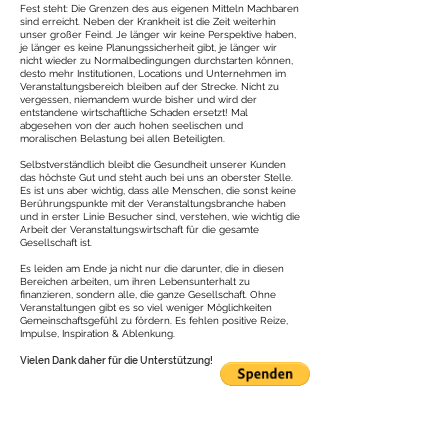
Fest steht: Die Grenzen des aus eigenen Mitteln Machbaren
sind erreicht. Neben der Krankheit ist die Zeit weiterhin
unser großer Feind. Je länger wir keine Perspektive haben,
je länger es keine Planungssicherheit gibt, je länger wir
nicht wieder zu Normalbedingungen durchstarten können,
desto mehr Institutionen, Locations und Unternehmen im
Veranstaltungsbereich bleiben auf der Strecke. Nicht zu
vergessen, niemandem wurde bisher und wird der
entstandene wirtschaftliche Schaden ersetzt! Mal
abgesehen von der auch hohen seelischen und
moralischen Belastung bei allen Beteiligten.
Selbstverständlich bleibt die Gesundheit unserer Kunden
das höchste Gut und steht auch bei uns an oberster Stelle.
Es ist uns aber wichtig, dass alle Menschen, die sonst keine
Berührungspunkte mit der Veranstaltungsbranche haben
und in erster Linie Besucher sind, verstehen, wie wichtig die
Arbeit der Veranstaltungswirtschaft für die gesamte
Gesellschaft ist.
Es leiden am Ende ja nicht nur die darunter, die in diesen
Bereichen arbeiten, um ihren Lebensunterhalt zu
finanzieren, sondern alle, die ganze Gesellschaft. Ohne
Veranstaltungen gibt es so viel weniger Möglichkeiten
Gemeinschaftsgefühl zu fördern. Es fehlen positive Reize,
Impulse, Inspiration & Ablenkung.
Vielen Dank daher für die Unterstützung!