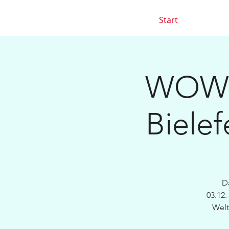
Start
WOW V
Bielef
D
03.12.
Welt