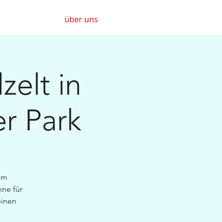
r
über uns
elt in
er Park
om
hne für
einen