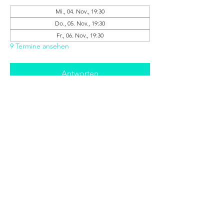
Mi., 04. Nov., 19:30
Do., 05. Nov., 19:30
Fr., 06. Nov., 19:30
9 Termine ansehen
Antworten
Diese Veranstaltung teilen
+++ © 2025 www.stratmann-event.de +++
Niedernstraße 21 - 27 | 33602 Bielefeld |
info@stratmann-event.de