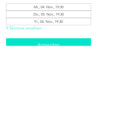
Mi., 04. Nov., 19:30
Do., 05. Nov., 19:30
Fr., 06. Nov., 19:30
9 Termine ansehen
Antworten
Diese Veranstaltung teilen
+++ © 2025 www.stratmann-event.de +++
Niedernstraße 21 - 27 | 33602 Bielefeld |
info@stratmann-event.de