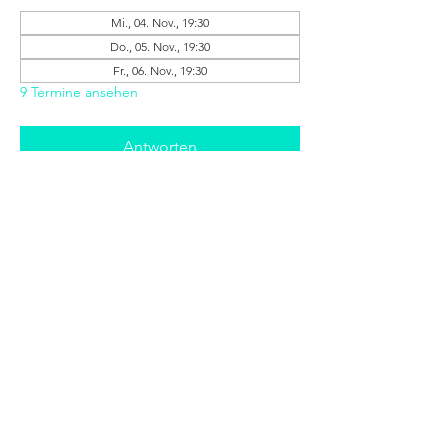
Mi., 04. Nov., 19:30
Do., 05. Nov., 19:30
Fr., 06. Nov., 19:30
9 Termine ansehen
Antworten
Diese Veranstaltung teilen
+++ © 2025 www.stratmann-event.de +++
Niedernstraße 21 - 27 | 33602 Bielefeld |
info@stratmann-event.de