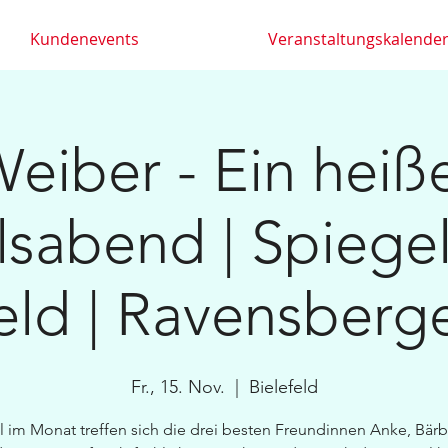
Kundenevents
Veranstaltungskalende
eiber - Ein heiß
sabend | Spiegelz
eld | Ravensberg
Fr., 15. Nov.
  |  
Bielefeld
 im Monat treffen sich die drei besten Freundinnen Anke, Bär