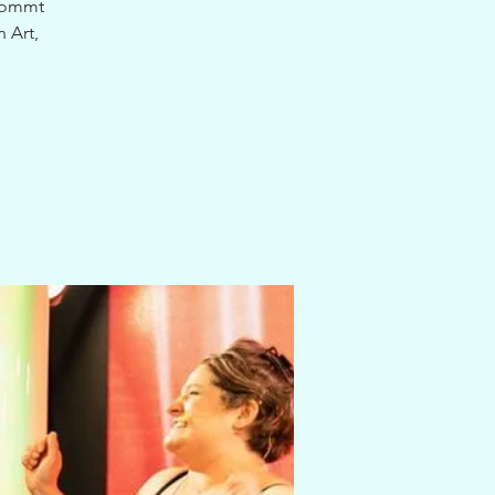
 kommt
 Art,
.