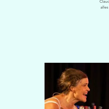
Claud
alle