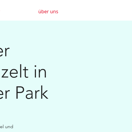
r
über uns
er
elt in
er Park
bel und