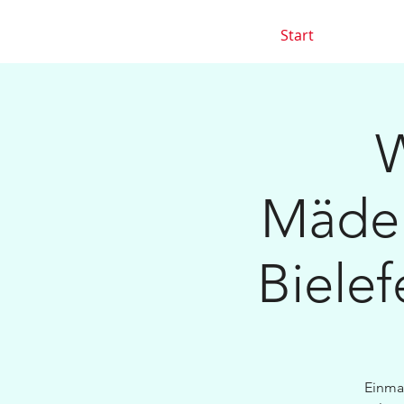
Start
W
Mädel
Bielef
Einmal