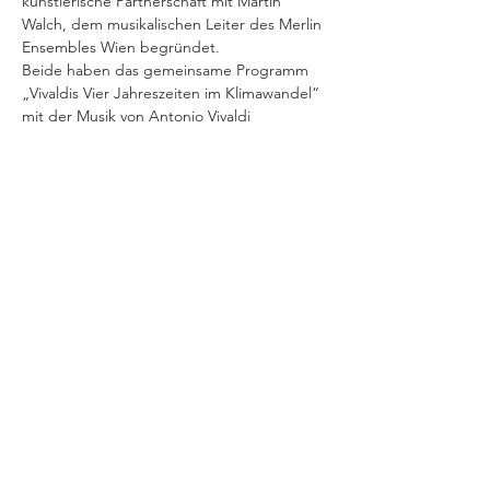
künstlerische Partnerschaft mit Martin 
Walch, dem musikalischen Leiter des Merlin 
Ensembles Wien begründet.
Beide haben das gemeinsame Programm 
„Vivaldis Vier Jahreszeiten im Klimawandel“ 
mit der Musik von Antonio Vivaldi 
entwickelt, in dem Harald Lesch als Erzähler 
den Klimawandel anhand des Verlaufs der 
Jahreszeiten detailliert verdeutlicht. Kaum 
ein musikalisches Projekt passt so gut in die 
heutige Zeit: Vivaldis fantastische Musik 
charakterisiert die „Vier Jahreszeiten“ 
lautmalerisch genial als…
Mehr anzeigen
Diese Veranstaltung teilen