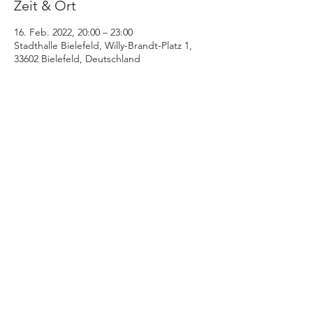
Zeit & Ort
16. Feb. 2022, 20:00 – 23:00
Stadthalle Bielefeld, Willy-Brandt-Platz 1,
33602 Bielefeld, Deutschland
Diese Veranstaltung teilen
+++ © 2025 www.stratmann-event.de +++
Niedernstraße 21 - 27 | 33602 Bielefeld |
info@stratmann-event.de