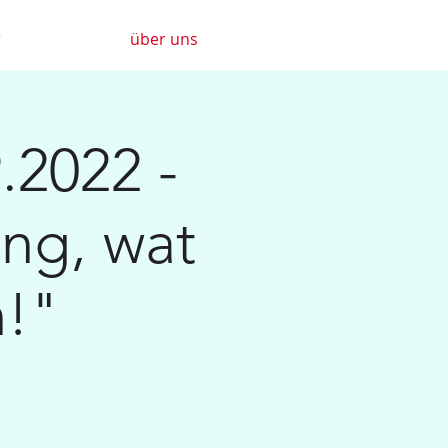
r
über uns
.2022 -
ng, wat
n!"