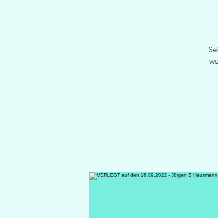
Se
wu