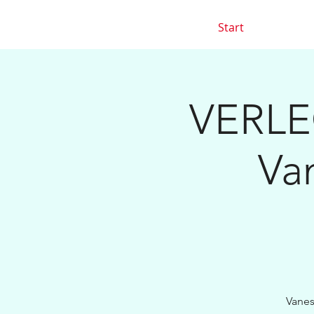
Start
VERLEG
Va
Vanes