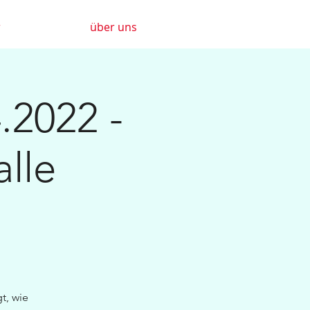
r
über uns
.2022 -
lle
t, wie