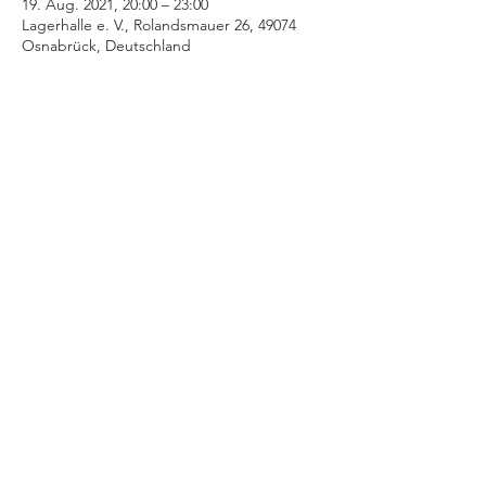
19. Aug. 2021, 20:00 – 23:00
Lagerhalle e. V., Rolandsmauer 26, 49074
Osnabrück, Deutschland
Diese Veranstaltung teilen
+++ © 2025 www.stratmann-event.de +++
Niedernstraße 21 - 27 | 33602 Bielefeld |
info@stratmann-event.de