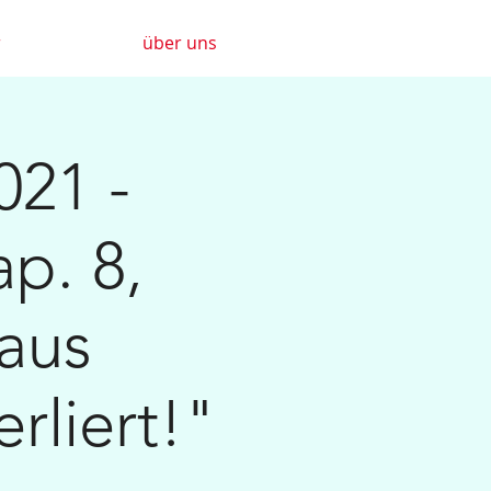
r
über uns
021 -
p. 8,
aus
rliert!"