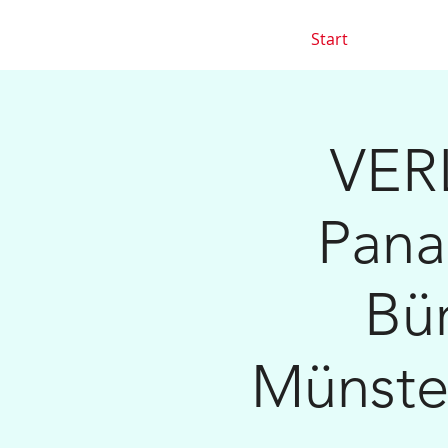
Start
VERL
Pana
Bü
Münster