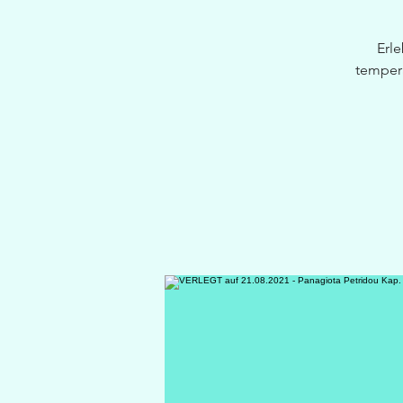
Erl
tempera