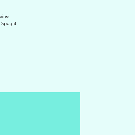
eine
n Spagat