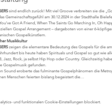
GERS
 sind endlich zurück! Mit viel Groove verbreiten sie die 
s Gemeinschaftsgefühl am 30.12.2024 in der Stadthalle Bielefe
You’ve Got A Friend, When The Saints Go Marching In, Oh Hap
ziellen Gospel Arrangement – dargeboten von einer 6-köpfigen
nischen Gospelkünstlern.
her Musikkultur
GERS
 zeigen die elementare Bedeutung des Gospels für die ame
ahrhundert bis heute haben Spirituals und Gospel so gut wie al
&B, Jazz, Rock, ja selbst Hip Hop oder Country. Gleichzeitig ha
die Gospelmusik gefunden.
en Sound eroberte das fulminante Gospelphänomen die Metro
ionen Menschen feierten bislang begeistert die…
ytics- und funktionalen Cookie-Einstellungen blockiert.