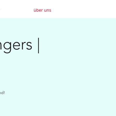
r
über uns
gers |
nd!