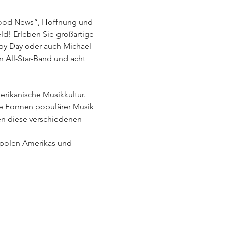
„Good News“, Hoffnung und 
ld! Erleben Sie großartige 
py Day oder auch Michael 
 All-Star-Band und acht 
rikanische Musikkultur. 
le Formen populärer Musik 
ben diese verschiedenen 
polen Amerikas und 