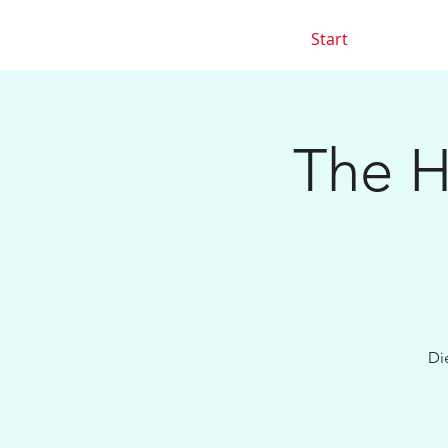
Start
The H
Di