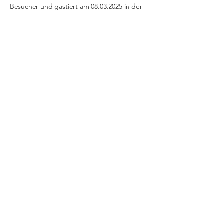
Besucher und gastiert am 08.03.2025 in der 
Stadthalle Bielefeld.
Ein Highlight unter den musikalischen 
Biographien und ein Muss für alle Tina-
Turner-Fans, die das bewegte Leben der 
Ausnahmekünstlerin mit all ihren großen 
Hits noch einmal hautnah und…
Mehr anzeigen
Diese Veranstaltung teilen
+++ © 2025 www.stratmann-event.de +++
Niedernstraße 21 - 27 | 33602 Bielefeld |
info@stratmann-event.de