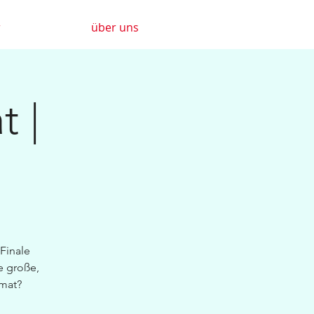
r
über uns
t |
Finale
e große,
imat?