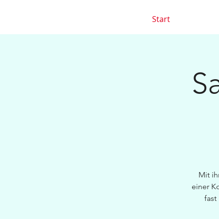
Start
Sa
Mit i
einer K
fast