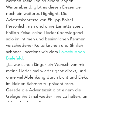
warmen Tasse Tee an einem langen 
Winterabend, gibt es diesen Dezember 
noch ein weiteres Highlight. Die 
Adventskonzerte von Philipp Poisel. 
Persönlich, nah und ohne Lametta spielt 
Philipp Poisel seine Lieder überwiegend 
solo im intimen und besinnlichen Rahmen 
verschiedener Kulturkirchen und ähnlich 
schöner Locations wie dem 
Lokschuppen 
Bielefeld
. 
„Es war schon länger ein Wunsch von mir 
meine Lieder mal wieder ganz direkt, und 
ohne viel Ablenkung durch Licht und Deko 
im kleinen Rahmen zu präsentieren. 
Gerade die Adventszeit gibt einem die 
Gelegenheit mal wieder inne zu halten, um 
sich zu besinnen.” 
Tickets: PK1: 57,60€ PK2: 51,85€ PK3: 46,10€ 
PK4: 51,50€  Die Veranstaltung ist bestuhlt 
mit bei festen Sitzplätzen.
erwin-event.de
 präsentiert 