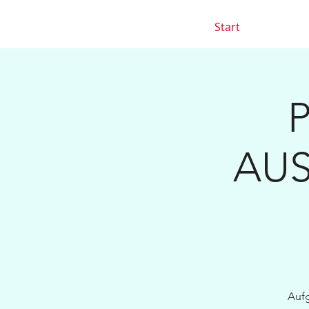
Start
P
AUS
Aufg