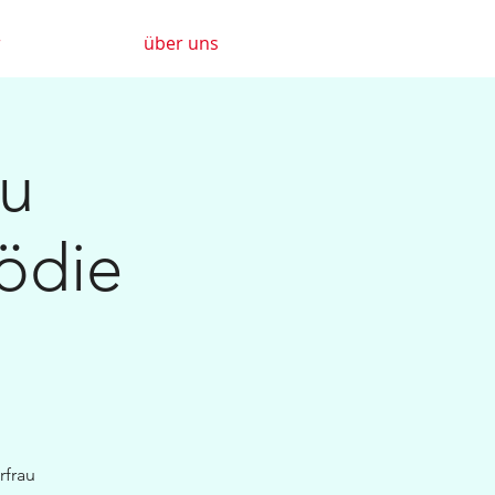
r
über uns
ou
ödie
rfrau