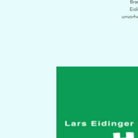
Bra
Eid
unvorhe