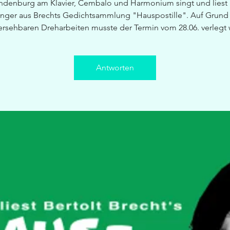
ndenburg am Klavier, Cembalo und Harmonium singt und liest 
inger aus Brechts Gedichtsammlung "Hauspostille". Auf Grund
rsehbaren Dreharbeiten musste der Termin vom 28.06. verlegt
Antworten