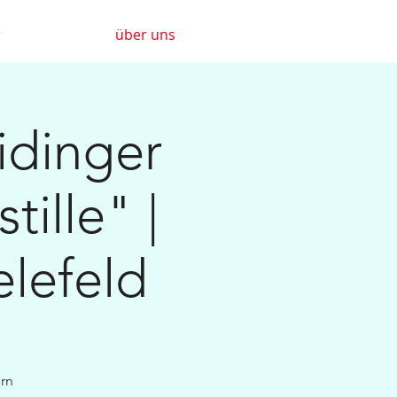
r
über uns
idinger
tille" |
elefeld
rn