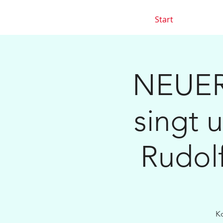
Start
NEUER 
singt u
Rudolf
K