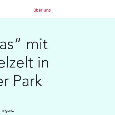
r
über uns
as“ mit
lzelt in
er Park
nem ganz