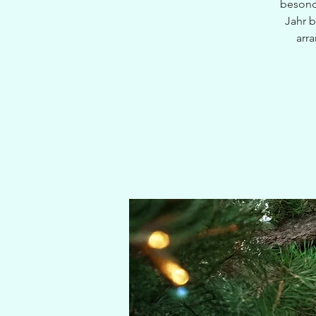
besond
Jahr b
arr