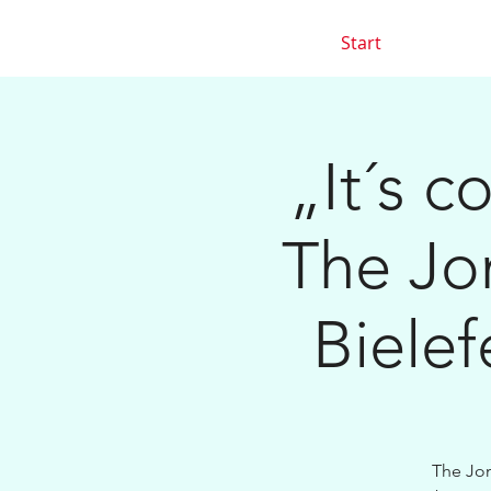
Start
„It´s 
The Jon
Bielef
The Jon