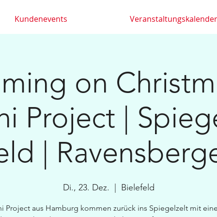
Kundenevents
Veranstaltungskalende
coming on Christm
i Project | Spiege
eld | Ravensberg
Di., 23. Dez.
  |  
Bielefeld
i Project aus Hamburg kommen zurück ins Spiegelzelt mit ei