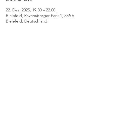
22. Dez. 2025, 19:30 – 22:00
Bielefeld, Ravensberger Park 1, 33607
Bielefeld, Deutschland
Diese Veranstaltung teilen
+++ © 2025 www.stratmann-event.de +++
Niedernstraße 21 - 27 | 33602 Bielefeld |
info@stratmann-event.de