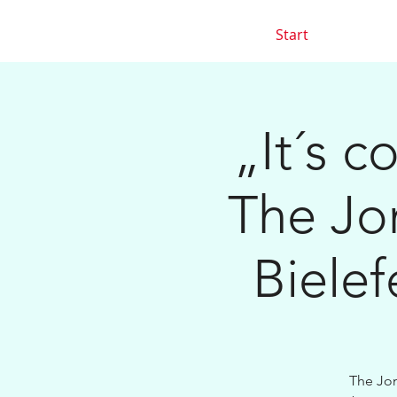
Start
„It´s 
The Jon
Bielef
The Jon