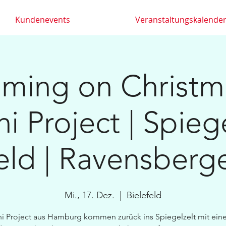
Kundenevents
Veranstaltungskalende
coming on Christm
i Project | Spiege
eld | Ravensberg
Mi., 17. Dez.
  |  
Bielefeld
i Project aus Hamburg kommen zurück ins Spiegelzelt mit ei