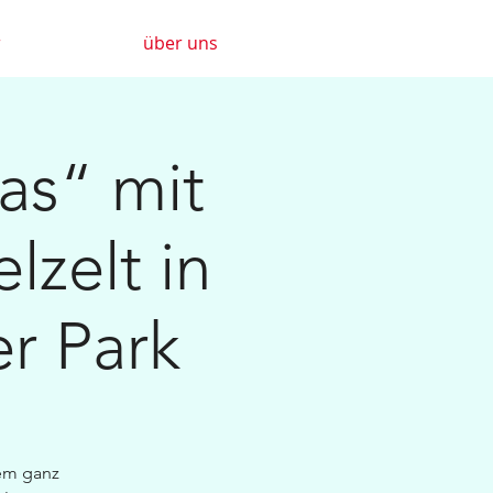
r
über uns
as“ mit
lzelt in
er Park
nem ganz