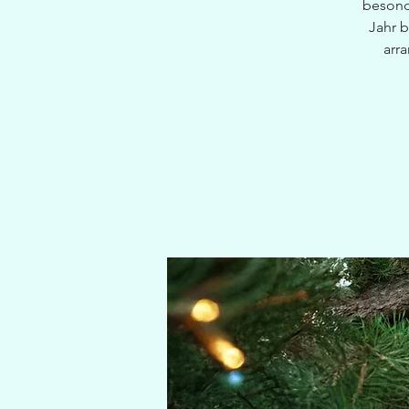
besond
Jahr b
arr