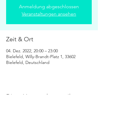
Anmeldung abgeschlossen
Veranstaltungen ansehen
Zeit & Ort
04. Dez. 2022, 20:00 – 23:00
Bielefeld, Willy-Brandt-Platz 1, 33602
Bielefeld, Deutschland
Diese Veranstaltung teilen
+++ © 2025 www.stratmann-event.de +++
Niedernstraße 21 - 27 | 33602 Bielefeld |