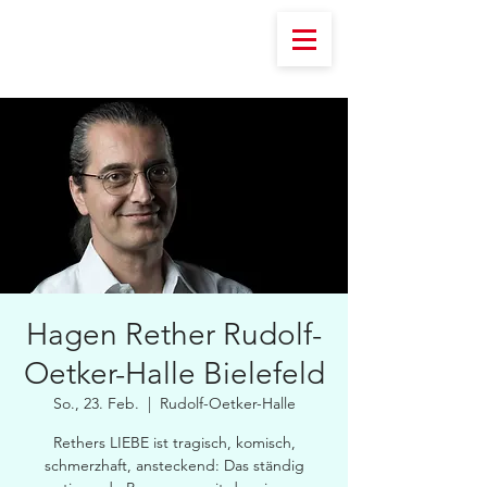
Hagen Rether Rudolf-
Oetker-Halle Bielefeld
So., 23. Feb.
  |  
Rudolf-Oetker-Halle
Rethers LIEBE ist tragisch, komisch,
schmerzhaft, ansteckend: Das ständig