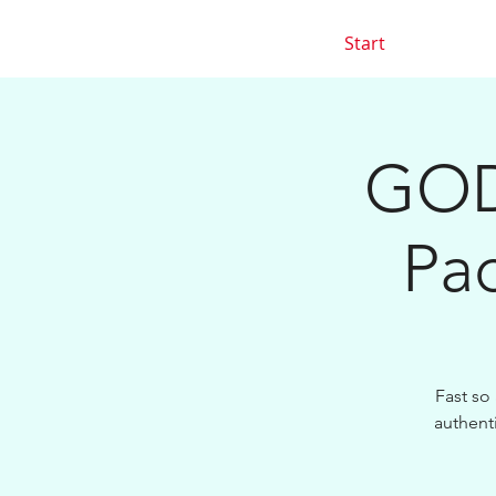
Start
GOD
Pad
Fast so
authent