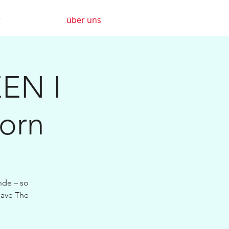
r
über uns
EN I
born
nde – so
Save The