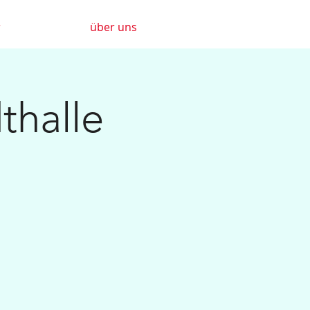
r
über uns
thalle