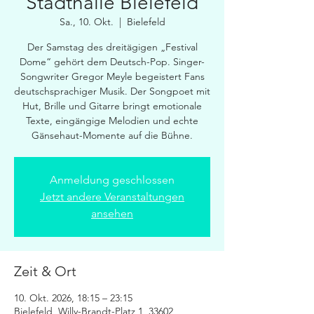
Stadthalle Bielefeld
Sa., 10. Okt.
  |  
Bielefeld
Der Samstag des dreitägigen „Festival
Dome“ gehört dem Deutsch-Pop. Singer-
Songwriter Gregor Meyle begeistert Fans
deutschsprachiger Musik. Der Songpoet mit
Hut, Brille und Gitarre bringt emotionale
Texte, eingängige Melodien und echte
Gänsehaut-Momente auf die Bühne.
Anmeldung geschlossen
Jetzt andere Veranstaltungen
ansehen
Zeit & Ort
10. Okt. 2026, 18:15 – 23:15
Bielefeld, Willy-Brandt-Platz 1, 33602