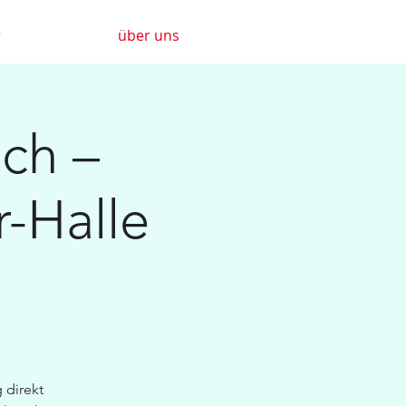
r
über uns
ch –
-Halle
 direkt