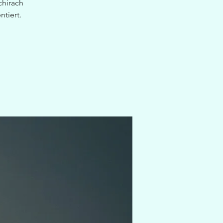
chirach
tiert.