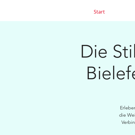
Start
Die Sti
Bielef
Erlebe
die We
Verbi