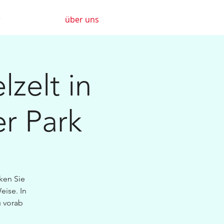
r
über uns
lzelt in
er Park
ken Sie
se.​ In
 vorab