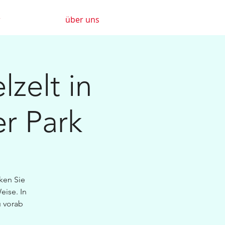
r
über uns
lzelt in
er Park
ken Sie
se.​ In
 vorab