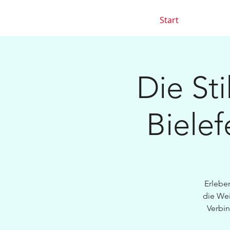
Start
Die Sti
Bielef
Erlebe
die We
Verbi