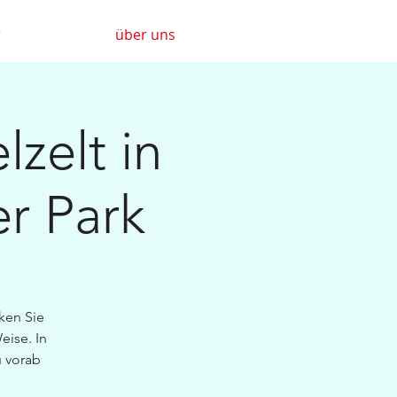
r
über uns
lzelt in
er Park
ken Sie
se.​ In
 vorab