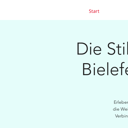
Start
Die Sti
Bielef
Erlebe
die We
Verbi