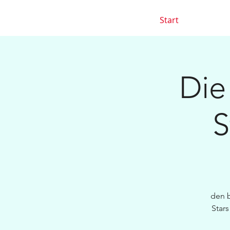
Start
Die
S
den b
Star