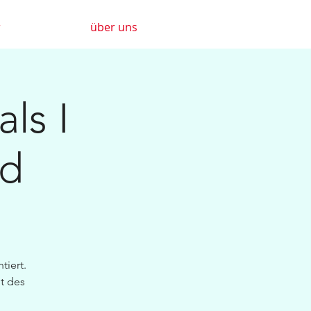
r
über uns
ls I
ld
tiert.
t des