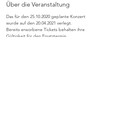
Über die Veranstaltung
Das für den 25.10.2020 geplante Konzert 
wurde auf den 20.04.2021 verlegt.
Bereits erworbene Tickets behalten ihre 
Gültigkeit für den Ersatztermin.
Diese Veranstaltung teilen
+++ © 2025 www.stratmann-event.de +++
Niedernstraße 21 - 27 | 33602 Bielefeld |
info@stratmann-event.de