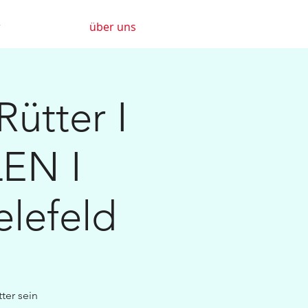
r
über uns
ütter I
EN I
elefeld
ter sein