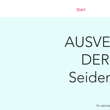
Start
AUSVER
DER
Seiden
In sein