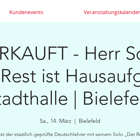
Kundenevents
Veranstaltungskalende
KAUFT - Herr S
 Rest ist Hausauf
tadthalle | Bielefe
Sa., 14. März
  |  
Bielefeld
ist der staatlich geprüfte Deutschlehrer mit seinem Solo „Der Re