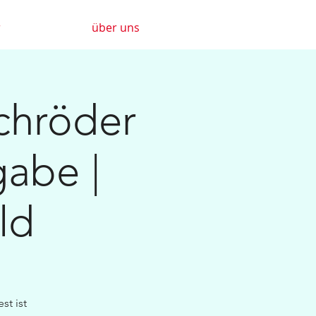
r
über uns
chröder
gabe |
ld
st ist