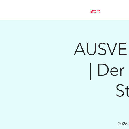
Start
AUSVER
| Der
S
2026 