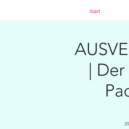
Start
AUSVER
| Der
Pad
20