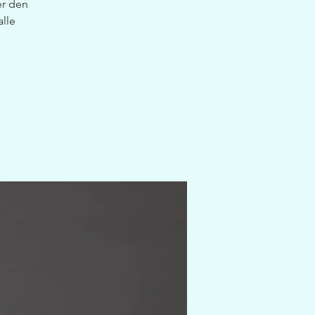
er den
alle