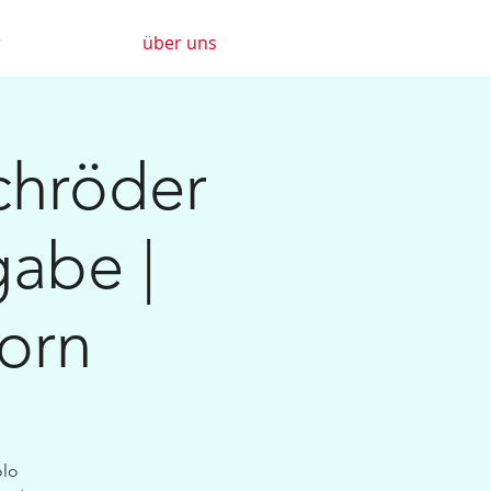
r
über uns
chröder
gabe |
orn
olo