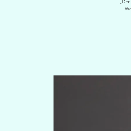
„Der 
Weg