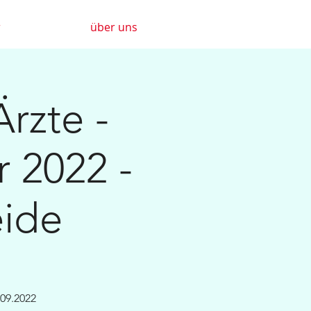
r
über uns
rzte -
r 2022 -
eide
09.2022