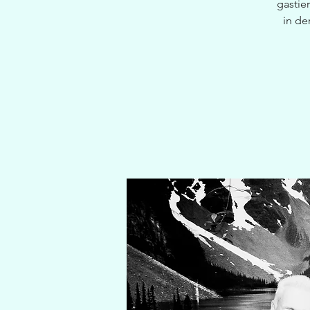
gastie
in de