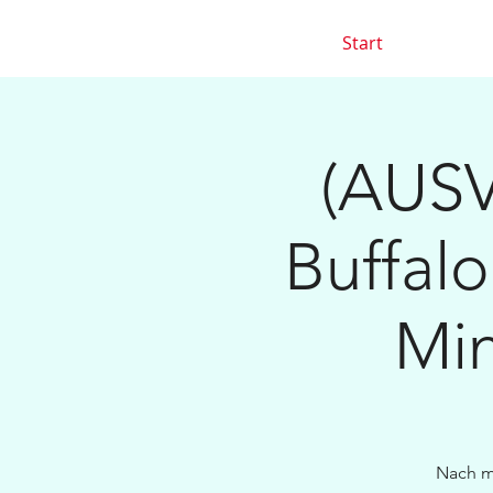
Start
(AUSV
Buffalo
Min
Nach m