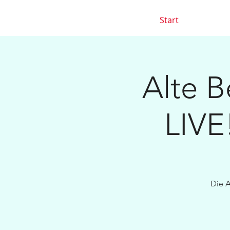
Start
Alte B
LIVE!
Die A