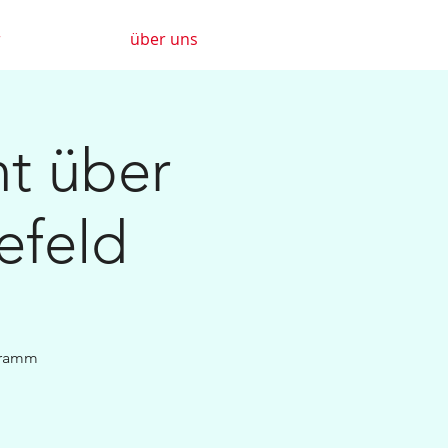
r
über uns
ht über
lefeld
ogramm