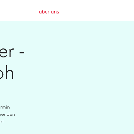
r
über uns
er -
oh
ermin
chenden
r!