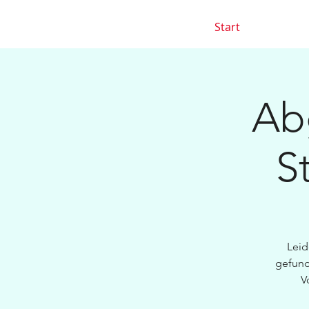
Start
Abg
S
Leid
gefund
V