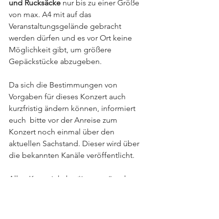
und Rucksäcke
 nur bis zu einer Größe 
von max. A4 mit auf das 
Veranstaltungsgelände gebracht 
werden dürfen und es vor Ort keine 
Möglichkeit gibt, um größere 
Gepäckstücke abzugeben. 
Da sich die Bestimmungen von 
Vorgaben für dieses Konzert auch 
kurzfristig ändern können, informiert 
euch  bitte vor der Anreise zum 
Konzert noch einmal über den 
aktuellen Sachstand. Dieser wird über 
die bekannten Kanäle veröffentlicht. 
Allen Karteninhaber*innen wünschen 
wir eine gute Anreise und einen 
wunderbaren Abend, auf den wir uns 
schon so lange gefreut haben. 