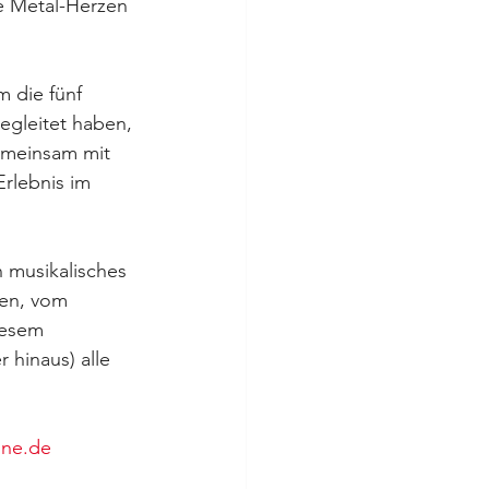
 Metal-Herzen 
 die fünf 
egleitet haben, 
emeinsam mit 
rlebnis im 
 musikalisches 
den, vom 
iesem 
hinaus) alle 
ine.de