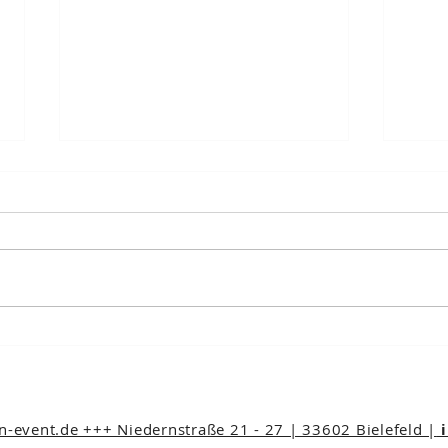
NEU 
VERLEGUNG - HARALD
LESCH & DAS MERLIN
ENSEMBLE WIEN
event.de +++ Niedernstraße 21 - 27 | 33602 Bielefeld |
i