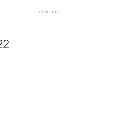
r
über uns
22