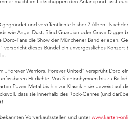
mmer macht im Lokschuppen den Anfang und lässt eure
 gegründet und veröffentlichte bisher 7 Alben! Nachdem
nds wie Angel Dust, Blind Guardian oder Grave Digger b
ie Doro-Fans die Show der Münchener Band erleben. G
 verspricht dieses Bündel ein unvergessliches Konzert-E
ld.
 „Forever Warriors, Forever United“ versprüht Doro ein
 unfassbaren Hitdichte. Von Stadionhymnen bis zu Balla
rten Power Metal bis hin zur Klassik – sie beweist auf d
svoll, dass sie innerhalb des Rock-Genres (und darüber 
t! 
n bekannten Vorverkaufsstellen und unter 
www.karten-onl