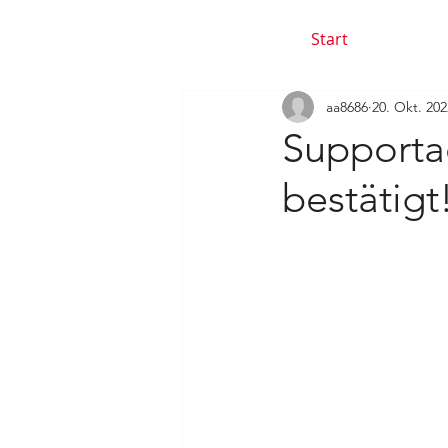
Start
aa8686
20. Okt. 202
Supporta
bestätigt