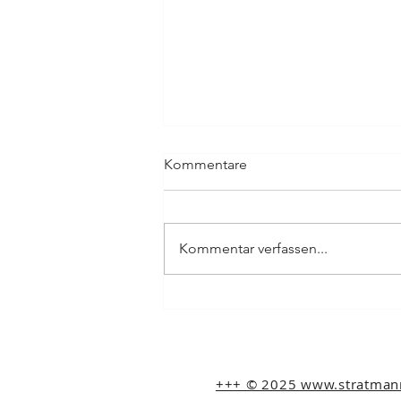
Kommentare
Kommentar verfassen...
König der Löwen - The Music
live in Concert
+++ © 2025 www.stratmann-