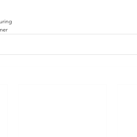
uring 
mmer