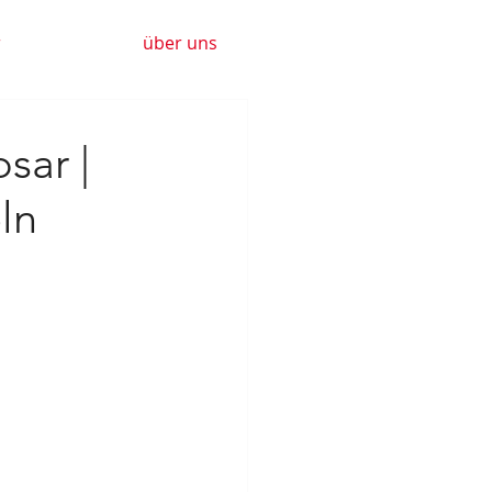
r
über uns
sar |
ln