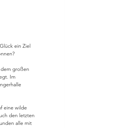
Glück ein Ziel 
können? 
h dem großen 
gt. Im  
ngerhalle 
 eine wilde 
uch den letzten 
nden alle mit 