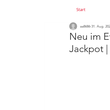
Start
aa8686
31. Aug. 20
Neu im Ev
Jackpot 